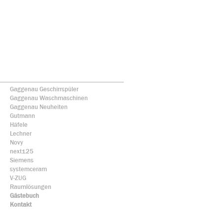
Gaggenau Geschirrspüler
Gaggenau Waschmaschinen
Gaggenau Neuheiten
Gutmann
Häfele
Lechner
Novy
next125
Siemens
systemceram
V-ZUG
Raumlösungen
Gästebuch
Kontakt