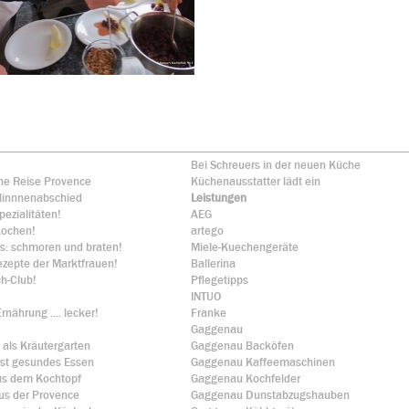
!
Bei Schreuers in der neuen Küche
che Reise Provence
Küchenausstatter lädt ein
linnnenabschied
Leistungen
pezialitäten!
AEG
kochen!
artego
rs: schmoren und braten!
Miele-Kuechengeräte
ezepte der Marktfrauen!
Ballerina
ch-Club!
Pflegetipps
INTUO
nährung .... lecker!
Franke
Gaggenau
 als Kräutergarten
Gaggenau Backöfen
 ist gesundes Essen
Gaggenau Kaffeemaschinen
us dem Kochtopf
Gaggenau Kochfelder
us der Provence
Gaggenau Dunstabzugshauben