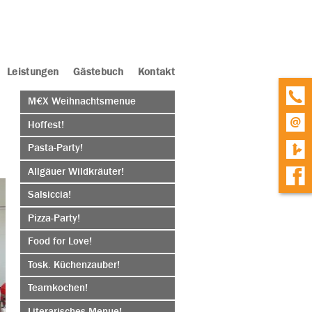
Leistungen
Gästebuch
Kontakt
M€X Weihnachtsmenue
Hoffest!
Pasta-Party!
Allgäuer Wildkräuter!
Salsiccia!
Pizza-Party!
Food for Love!
Tosk. Küchenzauber!
Teamkochen!
Literarisches Menue!