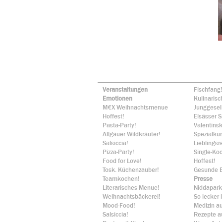
Veranstaltungen
Fischfang
Emotionen
Kulinaris
M€X Weihnachtsmenue
Junggesel
Hoffest!
Elsässer S
Pasta-Party!
Valentins
Allgäuer Wildkräuter!
Spezialku
Salsiccia!
Lieblingsr
Pizza-Party!
Single-Ko
Food for Love!
Hoffest!
Tosk. Küchenzauber!
Gesunde Er
Teamkochen!
Presse
Literarisches Menue!
Niddapark
Weihnachtsbäckerei!
So lecker
Mood-Food!
Medizin a
Salsiccia!
Rezepte a